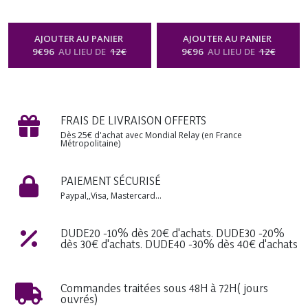
Diffuseur d'intérieur
Spray & Diffuseur d'intérieur
Désodorisant Fleuri Maison
Désodorisant Fleuri Maison
Voiture Bien être Cadeau
Voiture Bien être Cadeau
AJOUTER AU PANIER
AJOUTER AU PANIER
Noël anniversaire Fête des
Noël anniversaire Fête des
9
€
96
AU LIEU DE
12
€
9
€
96
AU LIEU DE
12
€
mères Mariage
mères Mariage
-
Parfum
-
Parfum
D'ambiance Spray D'intérieur
D'ambiance Spray D'intérieur
Vaporisateur Brume Senteur Florale
Vaporisateur Brume Senteur Florale
FRAIS DE LIVRAISON OFFERTS
Dès 25€ d'achat avec Mondial Relay (en France
Métropolitaine)
PAIEMENT SÉCURISÉ
Paypal,,Visa, Mastercard...
DUDE20 -10% dès 20€ d'achats. DUDE30 -20%
dès 30€ d'achats. DUDE40 -30% dès 40€ d'achats
Commandes traitées sous 48H à 72H( jours
ouvrés)