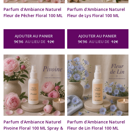
Parfum d'Ambiance Naturel
Parfum d'Ambiance Naturel
Fleur de Pêcher Floral 100 ML
Fleur de Lys Floral 100 ML
Spray & Diffuseur d'intérieur
Spray & Diffuseur d'intérieur
Désodorisant Fleuri Maison
Désodorisant Fleuri Maison
Voiture Bien être Cadeau
Voiture Bien être Cadeau
AJOUTER AU PANIER
AJOUTER AU PANIER
Noël anniversaire Fête des
Noël anniversaire Fête des
9
€
96
AU LIEU DE
12
€
9
€
96
AU LIEU DE
12
€
mères Mariage
mères Mariage
-
Parfum
-
Parfum
D'ambiance Spray D'intérieur
D'ambiance Spray D'intérieur
Vaporisateur Brume Senteur Florale
Vaporisateur Brume Senteur Florale
Parfum d'Ambiance Naturel
Parfum d'Ambiance Naturel
Pivoine Floral 100 ML Spray &
Fleur de Lin Floral 100 ML