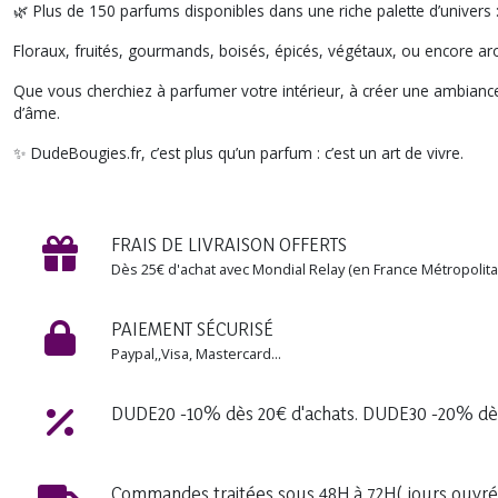
🌿 Plus de 150 parfums disponibles dans une riche palette d’univers 
Floraux, fruités, gourmands, boisés, épicés, végétaux, ou encore a
Que vous cherchiez à parfumer votre intérieur, à créer une ambianc
d’âme.
✨ DudeBougies.fr, c’est plus qu’un parfum : c’est un art de vivre.
FRAIS DE LIVRAISON OFFERTS
Dès 25€ d'achat avec Mondial Relay (en France Métropolita
PAIEMENT SÉCURISÉ
Paypal,,Visa, Mastercard...
DUDE20 -10% dès 20€ d'achats. DUDE30 -20% dès
Commandes traitées sous 48H à 72H( jours ouvré