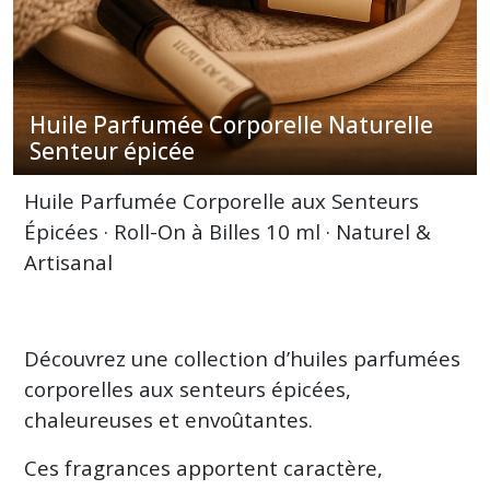
(11)
Huile
Parfumée
Huile Parfumée Corporelle Naturelle
Corporelle
Naturelle
Senteur épicée
Senteur
Boisée
Huile Parfumée Corporelle aux Senteurs
(14)
Épicées · Roll-On à Billes 10 ml · Naturel &
Artisanal
Huile
Parfumée
Corporelle
Naturelle
Senteur
Découvrez une collection d’huiles parfumées
épicée
corporelles aux senteurs épicées,
(10)
chaleureuses et envoûtantes.
Ces fragrances apportent caractère,
Afficher