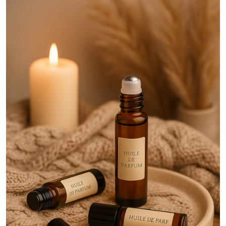
Huile
Parfumée
Corporelle
Naturelle
Senteur
Gourmande
(48)
Huile
Parfumée
Corporelle
Naturelle
Senteur
Fruitée
(36)
Huile
Parfumée
Corporelle
Naturelle
Senteur
Aromatique