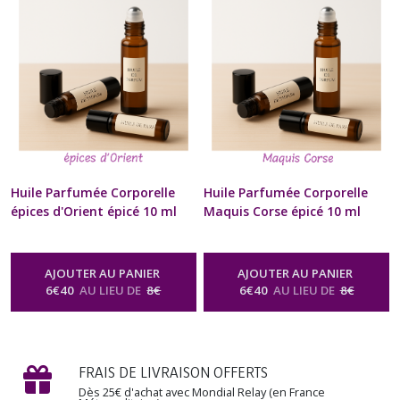
sac à Main
Main
-
Huile Parfumée
-
Huile Parfumée Corporelle
Corporelle Naturelle Senteur Épicée
Naturelle Senteur Épicée
Huile Parfumée Corporelle
Huile Parfumée Corporelle
épices d'Orient épicé 10 ml
Maquis Corse épicé 10 ml
Diffuseur à billes Naturel
Diffuseur à billes Naturel
Artisanal Pour Cou et
Artisanal Pour Cou et
Poignets Cadeau Beauté bien
Poignets Cadeau Beauté bien
AJOUTER AU PANIER
AJOUTER AU PANIER
être Homme Femme St-
être Homme Femme St-
6
€
40
AU LIEU DE
8
€
6
€
40
AU LIEU DE
8
€
Valentin Anniversaire Fête
Valentin Anniversaire Fête
des Mères Noël format Poche
des Mères Noël format Poche
sac à Main
sac à Main
-
Huile Parfumée
-
Huile Parfumée
Corporelle Naturelle Senteur Épicée
Corporelle Naturelle Senteur Épicée
FRAIS DE LIVRAISON OFFERTS
Dès 25€ d'achat avec Mondial Relay (en France