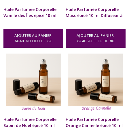
Huile Parfumée Corporelle
Huile Parfumée Corporelle
Vanille des Îles épicé 10 ml
Musc épicé 10 ml Diffuseur à
Diffuseur à billes Naturel
billes Naturel Artisanal Pour
Artisanal Pour Cou et
Cou et Poignets Cadeau
Poignets Cadeau Beauté bien
Beauté bien être Homme
AJOUTER AU PANIER
AJOUTER AU PANIER
être Homme Femme St-
Femme St-Valentin
6
€
40
AU LIEU DE
8
€
6
€
40
AU LIEU DE
8
€
Valentin Anniversaire Fête
Anniversaire Fête des Mères
des Mères Noël format Poche
Noël format Poche sac à
sac à Main
Main
-
Huile Parfumée
-
Huile Parfumée Corporelle
Corporelle Naturelle Senteur Épicée
Naturelle Senteur Épicée
Huile Parfumée Corporelle
Huile Parfumée Corporelle
Sapin de Noël épicé 10 ml
Orange Cannelle épicé 10 ml