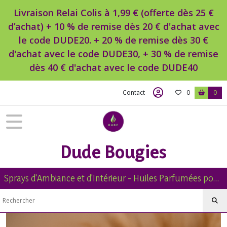
Fermer
Livraison Relai Colis à 1,99 € (offerte dès 25 €
d’achat) + 10 % de remise dès 20 € d'achat avec
le code DUDE20. + 20 % de remise dès 30 €
FILTRES
d'achat avec le code DUDE30, + 30 % de remise
Tous
dès 40 € d'achat avec le code DUDE40
les
produits
Contact
0
0
Huile
Parfumée
Corporelle
Naturelle
Dude Bougies
Huile
Parfumée
Corporelle
Sprays d'Ambiance et d'Intérieur - Huiles Parfumées pour Diffuseur -Diffuseur Voiture - Bougies Naturelles Parfumées - Brumes de Linge -
Naturelle
senteur
Florale
(44)