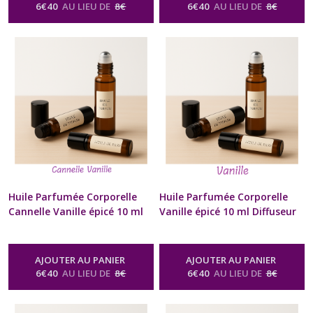
être Homme Femme St-
être Homme Femme St-
6
€
40
AU LIEU DE
8
€
6
€
40
AU LIEU DE
8
€
Valentin Anniversaire Fête
Valentin Anniversaire Fête
des Mères Noël format Poche
des Mères Noël format Poche
sac à Main
sac à Main
-
Huile Parfumée
-
Huile Parfumée
Corporelle Naturelle Senteur Épicée
Corporelle Naturelle Senteur Épicée
Huile Parfumée Corporelle
Huile Parfumée Corporelle
Cannelle Vanille épicé 10 ml
Vanille épicé 10 ml Diffuseur
Diffuseur à billes Naturel
à billes Naturel Artisanal
Artisanal Pour Cou et
Pour Cou et Poignets Cadeau
Poignets Cadeau Beauté bien
Beauté bien être Homme
AJOUTER AU PANIER
AJOUTER AU PANIER
être Homme Femme St-
Femme St-Valentin
6
€
40
AU LIEU DE
8
€
6
€
40
AU LIEU DE
8
€
Valentin Anniversaire Fête
Anniversaire Fête des Mères
des Mères Noël format Poche
Noël format Poche sac à