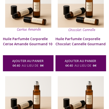
Huile Parfumée Corporelle
Huile Parfumée Corporelle
Cerise Amande Gourmand 10
Chocolat Cannelle Gourmand
ml Diffuseur à billes Naturel
10 ml Diffuseur à billes
Artisanal Pour Cou et
Naturel Artisanal Pour Cou
Poignets Cadeau Beauté bien
et Poignets Cadeau Beauté
AJOUTER AU PANIER
AJOUTER AU PANIER
être Homme Femme St-
bien être Homme Femme St-
6
€
40
AU LIEU DE
8
€
6
€
40
AU LIEU DE
8
€
Valentin Anniversaire Fête
Valentin Anniversaire Fête
des Mères Noël format sac à
des Mères Noël format sac à
Main
Main
-
Huile Parfumée Corporelle
-
Huile Parfumée Corporelle
Naturelle Senteur Gourmande
Naturelle Senteur Gourmande