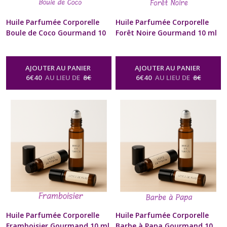
Huile Parfumée Corporelle
Huile Parfumée Corporelle
Boule de Coco Gourmand 10
Forêt Noire Gourmand 10 ml
ml Diffuseur à billes Naturel
Diffuseur à billes Naturel
Artisanal Pour Cou et
Artisanal Pour Cou et
Poignets Cadeau Beauté bien
Poignets Cadeau Beauté bien
AJOUTER AU PANIER
AJOUTER AU PANIER
être Homme Femme St-
être Homme Femme St-
6
€
40
AU LIEU DE
8
€
6
€
40
AU LIEU DE
8
€
Valentin Anniversaire Fête
Valentin Anniversaire Fête
des Mères Noël format sac à
des Mères Noël format sac à
Main
Main
-
Huile Parfumée Corporelle
-
Huile Parfumée Corporelle
Naturelle Senteur Gourmande
Naturelle Senteur Gourmande
Huile Parfumée Corporelle
Huile Parfumée Corporelle
Framboisier Gourmand 10 ml
Barbe à Papa Gourmand 10