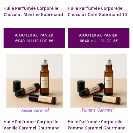
Huile Parfumée Corporelle
Huile Parfumée Corporelle
Chocolat Menthe Gourmand
Chocolat Café Gourmand 10
10 ml Diffuseur à billes
ml Diffuseur à billes Naturel
Naturel Artisanal Pour Cou
Artisanal Pour Cou et
et Poignets Cadeau Beauté
Poignets Cadeau Beauté bien
AJOUTER AU PANIER
AJOUTER AU PANIER
bien être Homme Femme St-
être Homme Femme St-
6
€
40
AU LIEU DE
8
€
6
€
40
AU LIEU DE
8
€
Valentin Anniversaire Fête
Valentin Anniversaire Fête
des Mères Noël format sac à
des Mères Noël format sac à
Main
Main
-
Huile Parfumée Corporelle
-
Huile Parfumée Corporelle
Naturelle Senteur Gourmande
Naturelle Senteur Gourmande
Huile Parfumée Corporelle
Huile Parfumée Corporelle
Vanille Caramel Gourmand
Pomme Caramel Gourmand