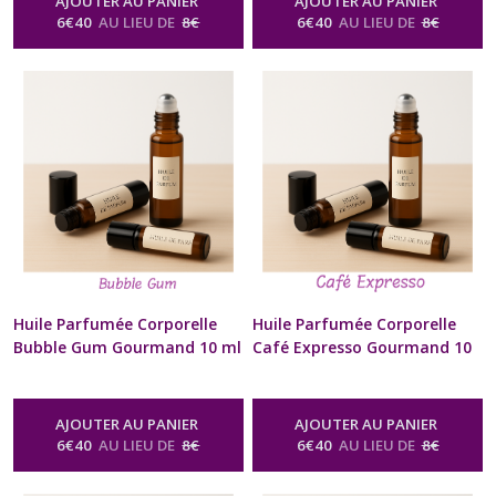
AJOUTER AU PANIER
AJOUTER AU PANIER
être Homme Femme St-
être Homme Femme St-
6
€
40
AU LIEU DE
8
€
6
€
40
AU LIEU DE
8
€
Valentin Anniversaire Fête
Valentin Anniversaire Fête
des Mères Noël format sac à
des Mères Noël format sac à
Main
Main
-
Huile Parfumée Corporelle
-
Huile Parfumée Corporelle
Naturelle Senteur Gourmande
Naturelle Senteur Gourmande
Huile Parfumée Corporelle
Huile Parfumée Corporelle
Bubble Gum Gourmand 10 ml
Café Expresso Gourmand 10
Diffuseur à billes Naturel
ml Diffuseur à billes Naturel
Artisanal Pour Cou et
Artisanal Pour Cou et
Poignets Cadeau Beauté bien
Poignets Cadeau Beauté bien
AJOUTER AU PANIER
AJOUTER AU PANIER
être Homme Femme St-
être Homme Femme St-
6
€
40
AU LIEU DE
8
€
6
€
40
AU LIEU DE
8
€
Valentin Anniversaire Fête
Valentin Anniversaire Fête
des Mères Noël format sac à
des Mères Noël format sac à