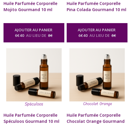
Huile Parfumée Corporelle
Huile Parfumée Corporelle
Mojito Gourmand 10 ml
Pina Colada Gourmand 10 ml
Diffuseur à billes Naturel
Diffuseur à billes Naturel
Artisanal Pour Cou et
Artisanal Pour Cou et
Poignets Cadeau Beauté bien
Poignets Cadeau Beauté bien
AJOUTER AU PANIER
AJOUTER AU PANIER
être Homme Femme St-
être Homme Femme St-
6
€
40
AU LIEU DE
8
€
6
€
40
AU LIEU DE
8
€
Valentin Anniversaire Fête
Valentin Anniversaire Fête
des Mères Noël format sac à
des Mères Noël format sac à
Main
Main
-
Huile Parfumée Corporelle
-
Huile Parfumée Corporelle
Naturelle Senteur Gourmande
Naturelle Senteur Gourmande
Huile Parfumée Corporelle
Huile Parfumée Corporelle
Spéculoos Gourmand 10 ml
Chocolat Orange Gourmand
Diffuseur à billes Naturel
10 ml Diffuseur à billes