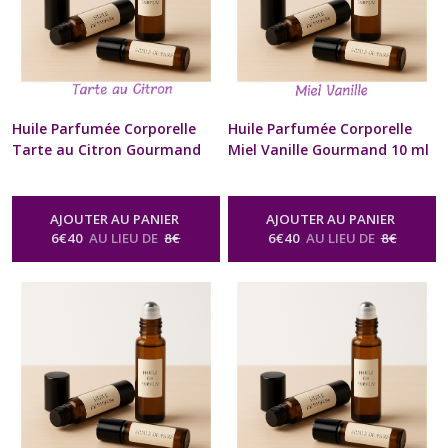
Huile Parfumée Corporelle
Huile Parfumée Corporelle
Tarte au Citron Gourmand
Miel Vanille Gourmand 10 ml
10 ml Diffuseur à billes
Diffuseur à billes Naturel
Naturel Artisanal Pour Cou
Artisanal Pour Cou et
et Poignets Cadeau Beauté
Poignets Cadeau Beauté bien
AJOUTER AU PANIER
AJOUTER AU PANIER
bien être Homme Femme St-
être Homme Femme St-
6
€
40
AU LIEU DE
8
€
6
€
40
AU LIEU DE
8
€
Valentin Anniversaire Fête
Valentin Anniversaire Fête
des Mères Noël format sac à
des Mères Noël format sac à
Main
Main
-
Huile Parfumée Corporelle
-
Huile Parfumée Corporelle
Naturelle Senteur Gourmande
Naturelle Senteur Gourmande