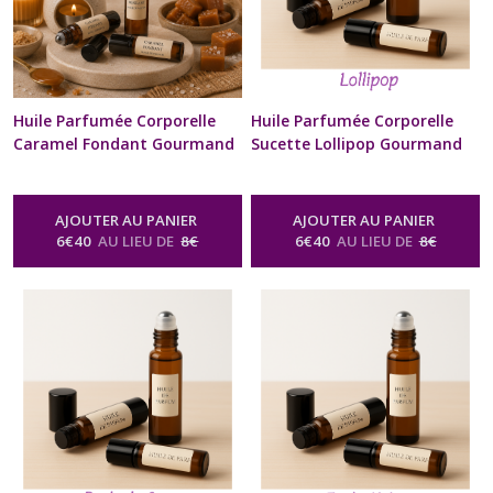
Huile Parfumée Corporelle
Huile Parfumée Corporelle
Caramel Fondant Gourmand
Sucette Lollipop Gourmand
10 ml Diffuseur à billes
10 ml Diffuseur à billes
Naturel Artisanal Pour Cou
Naturel Artisanal Pour Cou
et Poignets Cadeau Beauté
et Poignets Cadeau Beauté
AJOUTER AU PANIER
AJOUTER AU PANIER
bien être Homme Femme St-
bien être Homme Femme St-
6
€
40
AU LIEU DE
8
€
6
€
40
AU LIEU DE
8
€
Valentin Anniversaire Fête
Valentin Anniversaire Fête
des Mères Noël format sac à
des Mères Noël format sac à
Main
Main
-
Huile Parfumée Corporelle
-
Huile Parfumée Corporelle
Naturelle Senteur Gourmande
Naturelle Senteur Gourmande