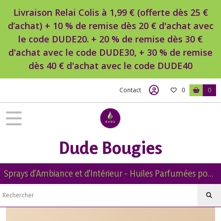
Fermer
Livraison Relai Colis à 1,99 € (offerte dès 25 €
d’achat) + 10 % de remise dès 20 € d'achat avec
le code DUDE20. + 20 % de remise dès 30 €
FILTRES
d'achat avec le code DUDE30, + 30 % de remise
Tous
dès 40 € d'achat avec le code DUDE40
les
produits
Contact
0
0
Huile
Parfumée
Corporelle
Naturelle
Dude Bougies
Huile
Parfumée
Corporelle
Sprays d'Ambiance et d'Intérieur - Huiles Parfumées pour Diffuseur -Diffuseur Voiture - Bougies Naturelles Parfumées - Brumes de Linge -
Naturelle
senteur
Florale
(44)