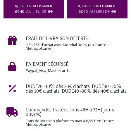
Poignets Cadeau Beauté bien
Poignets Cadeau Beauté bien
AJOUTER AU PANIER
AJOUTER AU PANIER
être Homme Femme St-
être Homme Femme St-
6
€
40
AU LIEU DE
8
€
6
€
40
AU LIEU DE
8
€
Valentin Anniversaire Fête
Valentin Anniversaire Fête
des Mères Noël format sac à
des Mères Noël format sac à
Main
Main
-
Huile Parfumée Corporelle
-
Huile Parfumée Corporelle
Naturelle Senteur Gourmande
Naturelle Senteur Gourmande
FRAIS DE LIVRAISON OFFERTS
Dès 25€ d'achat avec Mondial Relay (en France
Métropolitaine)
PAIEMENT SÉCURISÉ
Paypal,,Visa, Mastercard...
DUDE20 -10% dès 20€ d'achats. DUDE30 -20%
dès 30€ d'achats. DUDE40 -30% dès 40€ d'achats
Commandes traitées sous 48H à 72H( jours
ouvrés)
Frais de livraison plafonnés max à 6,99 € en France
Métropolitaine