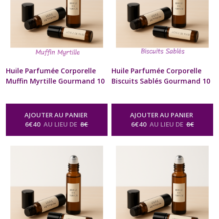
Huile Parfumée Corporelle
Huile Parfumée Corporelle
Muffin Myrtille Gourmand 10
Biscuits Sablés Gourmand 10
ml Diffuseur à billes Naturel
ml Diffuseur à billes Naturel
Artisanal Pour Cou et
Artisanal Pour Cou et
Poignets Cadeau Beauté bien
Poignets Cadeau Beauté bien
AJOUTER AU PANIER
AJOUTER AU PANIER
être Homme Femme St-
être Homme Femme St-
6
€
40
AU LIEU DE
8
€
6
€
40
AU LIEU DE
8
€
Valentin Anniversaire Fête
Valentin Anniversaire Fête
des Mères Noël format sac à
des Mères Noël format sac à
Main
Main
-
Huile Parfumée Corporelle
-
Huile Parfumée Corporelle
Naturelle Senteur Gourmande
Naturelle Senteur Gourmande