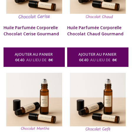
Huile Parfumée Corporelle
Huile Parfumée Corporelle
Chocolat Cerise Gourmand
Chocolat Chaud Gourmand
10 ml Diffuseur à billes
10 ml Diffuseur à billes
Naturel Artisanal Pour Cou
Naturel Artisanal Pour Cou
et Poignets Cadeau Beauté
et Poignets Cadeau Beauté
AJOUTER AU PANIER
AJOUTER AU PANIER
bien être Homme Femme St-
bien être Homme Femme St-
6
€
40
AU LIEU DE
8
€
6
€
40
AU LIEU DE
8
€
Valentin Anniversaire Fête
Valentin Anniversaire Fête
des Mères Noël format sac à
des Mères Noël format sac à
Mains
Main
-
Huile Parfumée Corporelle
-
Huile Parfumée Corporelle
Naturelle Senteur Gourmande
Naturelle Senteur Gourmande