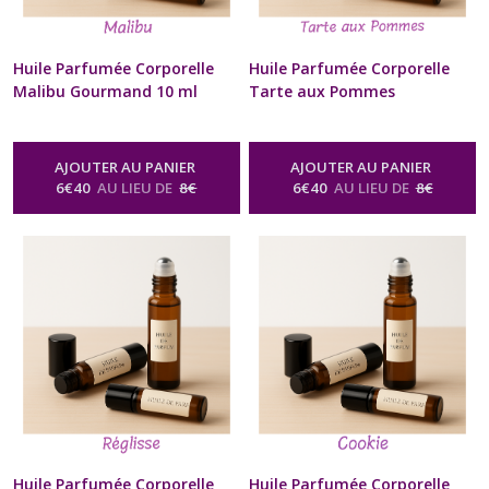
Huile Parfumée Corporelle
Huile Parfumée Corporelle
Malibu Gourmand 10 ml
Tarte aux Pommes
Diffuseur à billes Naturel
Gourmand 10 ml Diffuseur à
Artisanal Pour Cou et
billes Naturel Artisanal Pour
Poignets Cadeau Beauté bien
Cou et Poignets Cadeau
AJOUTER AU PANIER
AJOUTER AU PANIER
être Homme Femme St-
Beauté bien être Homme
6
€
40
AU LIEU DE
8
€
6
€
40
AU LIEU DE
8
€
Valentin Anniversaire Fête
Femme St-Valentin
des Mères Noël format sac à
Anniversaire Fête des Mères
Main
Noël format sac à Main
-
Huile Parfumée Corporelle
-
Huile
Naturelle Senteur Gourmande
Parfumée Corporelle Naturelle
Senteur Gourmande
Huile Parfumée Corporelle
Huile Parfumée Corporelle