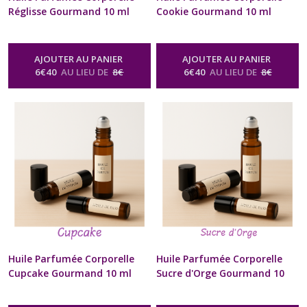
Réglisse Gourmand 10 ml
Cookie Gourmand 10 ml
Diffuseur à billes Naturel
Diffuseur à billes Naturel
Artisanal Pour Cou et
Artisanal Pour Cou et
Poignets Cadeau Beauté bien
Poignets Cadeau Beauté bien
AJOUTER AU PANIER
AJOUTER AU PANIER
être Homme Femme St-
être Homme Femme St-
6
€
40
AU LIEU DE
8
€
6
€
40
AU LIEU DE
8
€
Valentin Anniversaire Fête
Valentin Anniversaire Fête
des Mères Noël format sac à
des Mères Noël format sac à
Main
Main
-
Huile Parfumée Corporelle
-
Huile Parfumée Corporelle
Naturelle Senteur Gourmande
Naturelle Senteur Gourmande
Huile Parfumée Corporelle
Huile Parfumée Corporelle
Cupcake Gourmand 10 ml
Sucre d'Orge Gourmand 10
Diffuseur à billes Naturel
ml Diffuseur à billes Naturel
Artisanal Pour Cou et
Artisanal Pour Cou et