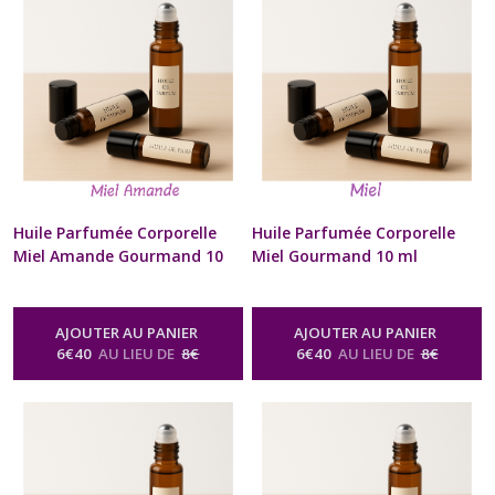
Naturelle Senteur Gourmande
Parfumée Corporelle Naturelle
Senteur Gourmande
Huile Parfumée Corporelle
Huile Parfumée Corporelle
Miel Amande Gourmand 10
Miel Gourmand 10 ml
ml Diffuseur à billes Naturel
Diffuseur à billes Naturel
Artisanal Pour Cou et
Artisanal Pour Cou et
Poignets Cadeau Beauté bien
Poignets Cadeau Beauté bien
AJOUTER AU PANIER
AJOUTER AU PANIER
être Homme Femme St-
être Homme Femme St-
6
€
40
AU LIEU DE
8
€
6
€
40
AU LIEU DE
8
€
Valentin Anniversaire Fête
Valentin Anniversaire Fête
des Mères Noël format sac à
des Mères Noël format sac à
Main
Main
-
Huile Parfumée Corporelle
-
Huile Parfumée Corporelle
Naturelle Senteur Gourmande
Naturelle Senteur Gourmande