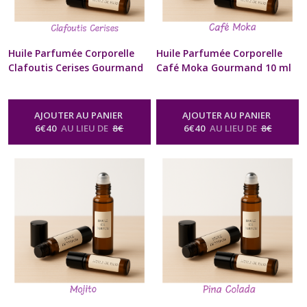
Huile Parfumée Corporelle
Huile Parfumée Corporelle
Clafoutis Cerises Gourmand
Café Moka Gourmand 10 ml
10 ml Diffuseur à billes
Diffuseur à billes Naturel
Naturel Artisanal Pour Cou
Artisanal Pour Cou et
et Poignets Cadeau Beauté
Poignets Cadeau Beauté bien
AJOUTER AU PANIER
AJOUTER AU PANIER
bien être Homme Femme St-
être Homme Femme St-
6
€
40
AU LIEU DE
8
€
6
€
40
AU LIEU DE
8
€
Valentin Anniversaire Fête
Valentin Anniversaire Fête
des Mères Noël format sac à
des Mères Noël format sac à
Main
Main
-
Huile Parfumée Corporelle
-
Huile Parfumée Corporelle
Naturelle Senteur Gourmande
Naturelle Senteur Gourmande