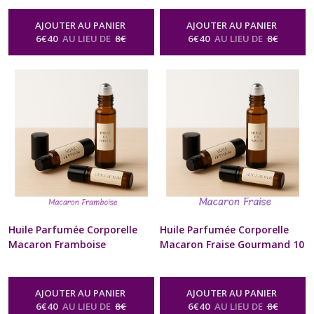
Artisanal Pour Cou et
Naturel Artisanal Pour Cou
Poignets Cadeau Beauté bien
et Poignets Cadeau Beauté
AJOUTER AU PANIER
AJOUTER AU PANIER
être Homme Femme St-
bien être Homme Femme St-
6
€
40
AU LIEU DE
8
€
6
€
40
AU LIEU DE
8
€
Valentin Anniversaire Fête
Valentin Anniversaire Fête
des Mères Noël format sac à
des Mères Noël format sac à
Main
Main
-
Huile Parfumée Corporelle
-
Huile Parfumée Corporelle
Naturelle Senteur Gourmande
Naturelle Senteur Gourmande
Huile Parfumée Corporelle
Huile Parfumée Corporelle
Macaron Framboise
Macaron Fraise Gourmand 10
Gourmand 10 ml Diffuseur à
ml Diffuseur à billes Naturel
billes Naturel Artisanal Pour
Artisanal Pour Cou et
Cou et Poignets Cadeau
Poignets Cadeau Beauté bien
AJOUTER AU PANIER
AJOUTER AU PANIER
Beauté bien être Homme
être Homme Femme St-
6
€
40
AU LIEU DE
8
€
6
€
40
AU LIEU DE
8
€