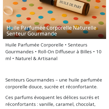
(11)
Huile
Parfumée
Huile Parfumée Corporelle Naturelle
Corporelle
Naturelle
Senteur Gourmande
Senteur
Boisée
Huile Parfumée Corporelle • Senteurs
(14)
Gourmandes • Roll-On Diffuseur à Billes • 10
ml • Naturel & Artisanal
Huile
Parfumée
Corporelle
Naturelle
Senteur
Senteurs Gourmandes – une huile parfumée
épicée
corporelle douce, sucrée et réconfortante.
(10)
Ces parfums évoquent les délices sucrés et
réconfortants : vanille, caramel, chocolat,
Afficher