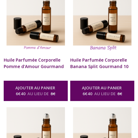
Huile Parfumée Corporelle
Huile Parfumée Corporelle
Pomme d'Amour Gourmand
Banana Split Gourmand 10
10 ml Diffuseur à billes
ml Diffuseur à billes Naturel
Naturel Artisanal Pour Cou
Artisanal Pour Cou et
et Poignets Cadeau Beauté
Poignets Cadeau Beauté bien
AJOUTER AU PANIER
AJOUTER AU PANIER
bien être Homme Femme St-
être Homme Femme St-
6
€
40
AU LIEU DE
8
€
6
€
40
AU LIEU DE
8
€
Valentin Anniversaire Fête
Valentin Anniversaire Fête
des Mères Noël format sac à
des Mères Noël format sac à
Main
Main
-
Huile Parfumée Corporelle
-
Huile Parfumée Corporelle
Naturelle Senteur Gourmande
Naturelle Senteur Gourmande