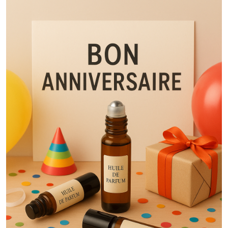
Huile
Parfumée
Corporelle
Naturelle
Senteur
Gourmande
(48)
Huile
Parfumée
Corporelle
Naturelle
Senteur
Fruitée
(36)
Huile
Parfumée
Corporelle
Naturelle
Senteur
Aromatique