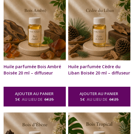
Diffuseur & Brûle Parfum
Diffuseur & Brûle Parfum
Huile parfumée Bois Ambré
Huile parfumée Cèdre du
Boisée 20 ml – diffuseur
Liban Boisée 20 ml – diffuseur
Ambiance & brûle-parfum |
Ambiance & brûle-parfum |
Concentré Recharge diffuseur
Concentré Recharge diffuseur
voiture | Naturelle &
voiture | Naturelle &
AJOUTER AU PANIER
AJOUTER AU PANIER
artisanale | Bien-être,
artisanale | Bien-être,
5
€
AU LIEU DE
6
€
25
5
€
AU LIEU DE
6
€
25
senteurs & arômes
senteurs & arômes
-
Huile
-
Huile
Parfumée Naturelle Boisée Pour
Parfumée Naturelle Boisée Pour
Diffuseur & Brûle Parfum
Diffuseur & Brûle Parfum