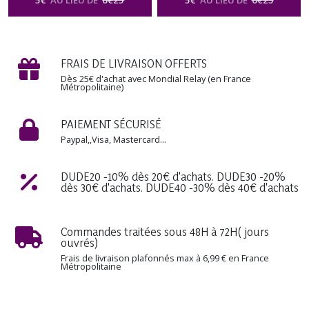
5
€
AU LIEU DE
6
€
25
5
€
AU LIEU DE
6
€
25
Bien-être, senteurs & arômes
senteurs & arômes
-
Huile
-
Huile Parfumée Naturelle Boisée
Parfumée Naturelle Boisée Pour
Pour Diffuseur & Brûle Parfum
Diffuseur & Brûle Parfum
FRAIS DE LIVRAISON OFFERTS
Dès 25€ d'achat avec Mondial Relay (en France
Métropolitaine)
PAIEMENT SÉCURISÉ
Paypal,,Visa, Mastercard...
DUDE20 -10% dès 20€ d'achats. DUDE30 -20%
dès 30€ d'achats. DUDE40 -30% dès 40€ d'achats
Commandes traitées sous 48H à 72H( jours
ouvrés)
Frais de livraison plafonnés max à 6,99 € en France
Métropolitaine