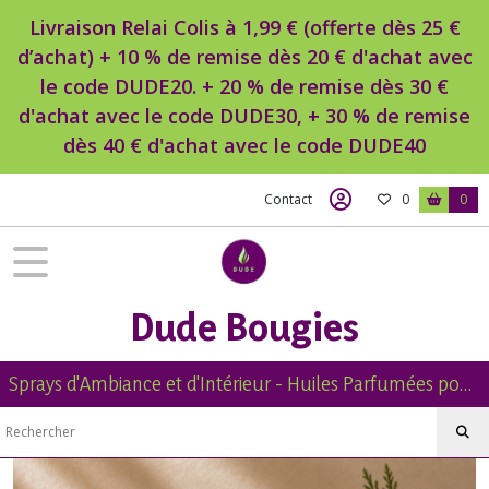
Fermer
Livraison Relai Colis à 1,99 € (offerte dès 25 €
d’achat) + 10 % de remise dès 20 € d'achat avec
le code DUDE20. + 20 % de remise dès 30 €
FILTRES
d'achat avec le code DUDE30, + 30 % de remise
Tous
dès 40 € d'achat avec le code DUDE40
les
produits
Contact
0
0
Huile
Parfumée
Naturelle
pour
Diffuseur
&
Dude Bougies
Brûle
Parfum
Sprays d'Ambiance et d'Intérieur - Huiles Parfumées pour Diffuseur -Diffuseur Voiture - Bougies Naturelles Parfumées - Brumes de Linge -
Huile
Parfumée
Naturelle
Florale
Pour