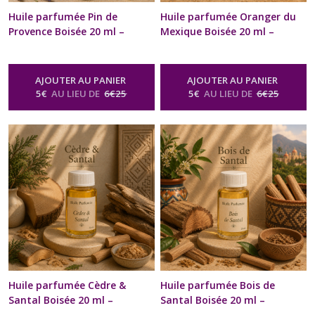
Huile parfumée Pin de
Huile parfumée Oranger du
Provence Boisée 20 ml –
Mexique Boisée 20 ml –
diffuseur Ambiance & brûle-
diffuseur Ambiance & brûle-
parfum | Concentré
parfum | Concentré
Recharge diffuseur voiture |
Recharge diffuseur voiture |
AJOUTER AU PANIER
AJOUTER AU PANIER
Naturelle & artisanale |
Naturelle & artisanale |
5
€
AU LIEU DE
6
€
25
5
€
AU LIEU DE
6
€
25
Bien-être, senteurs & arômes
Bien-être, senteurs & arômes
-
Huile Parfumée Naturelle Boisée
-
Huile Parfumée Naturelle Boisée
Pour Diffuseur & Brûle Parfum
Pour Diffuseur & Brûle Parfum
Huile parfumée Cèdre &
Huile parfumée Bois de
Santal Boisée 20 ml –
Santal Boisée 20 ml –
diffuseur Ambiance & brûle-
diffuseur Ambiance & brûle-