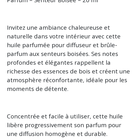
diffuseur
&
brûle
Parfum
(39)
Invitez une ambiance chaleureuse et
naturelle dans votre intérieur avec cette
huile parfumée pour diffuseur et brûle-
Huile
Parfumée
parfum aux senteurs boisées. Ses notes
Naturelle
profondes et élégantes rappellent la
Aromatique
Pour
richesse des essences de bois et créent une
diffuseur
&
atmosphère réconfortante, idéale pour les
brûle
moments de détente.
Parfum
(11)
Huile
Concentrée et facile à utiliser, cette huile
Parfumée
libère progressivement son parfum pour
Naturelle
Boisée
une diffusion homogène et durable.
Pour