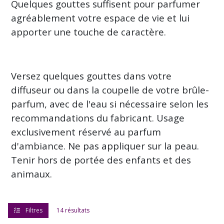
Quelques gouttes suffisent pour parfumer
diffuseur
&
agréablement votre espace de vie et lui
brûle
apporter une touche de caractère.
Parfum
(14)
Huile
Versez quelques gouttes dans votre
Parfumée
Naturelle
diffuseur ou dans la coupelle de votre brûle-
épicée
parfum, avec de l'eau si nécessaire selon les
Pour
diffuseur
recommandations du fabricant. Usage
&
exclusivement réservé au parfum
brûle
Parfum
d'ambiance. Ne pas appliquer sur la peau.
(10)
Tenir hors de portée des enfants et des
animaux.
Afficher
les
résultats
Filtres
14 résultats