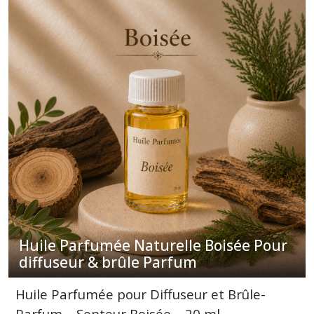
diffuseur
&
Brûle
Parfum
(44)
Huile
Parfumée
Naturelle
Gourmande
Pour
diffuseur
&
Brûle
Parfum
(50)
Huile Parfumée Naturelle Boisée Pour
diffuseur & brûle Parfum
Huile
Parfumée
Naturelle
Huile Parfumée pour Diffuseur et Brûle-
Fruitée
Pour
Parfum – Senteur Boisée – 20 ml