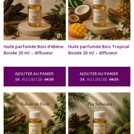
Huile parfumée Bois d'ébène
Huile parfumée Bois Tropical
Boisée 20 ml – diffuseur
Boisée 20 ml – diffuseur
Ambiance & brûle-parfum |
Ambiance & brûle-parfum |
Concentré Recharge diffuseur
Concentré Recharge diffuseur
voiture | Naturelle &
voiture | Naturelle &
AJOUTER AU PANIER
AJOUTER AU PANIER
artisanale | Bien-être,
artisanale | Bien-être,
5
€
AU LIEU DE
6
€
25
5
€
AU LIEU DE
6
€
25
senteurs & arômes
senteurs & arômes
-
Huile
-
Huile
Parfumée Naturelle Boisée Pour
Parfumée Naturelle Boisée Pour
Diffuseur & Brûle Parfum
Diffuseur & Brûle Parfum