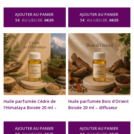
parfum | Concentré
parfum | Concentré
Recharge diffuseur voiture |
Recharge diffuseur voiture |
AJOUTER AU PANIER
AJOUTER AU PANIER
Naturelle & artisanale |
Naturelle & artisanale |
5
€
AU LIEU DE
6
€
25
5
€
AU LIEU DE
6
€
25
Bien-être, senteurs & arômes
Bien-être, senteurs & arômes
-
Huile Parfumée Naturelle Boisée
-
Huile Parfumée Naturelle Boisée
Pour Diffuseur & Brûle Parfum
Pour Diffuseur & Brûle Parfum
Huile parfumée Cèdre de
Huile parfumée Bois d'Orient
l'Himalaya Boisée 20 ml –
Boisée 20 ml – diffuseur
diffuseur Ambiance & brûle-
Ambiance & brûle-parfum |
parfum | Concentré
Concentré Recharge diffuseur
Recharge diffuseur voiture |
voiture | Naturelle &
AJOUTER AU PANIER
AJOUTER AU PANIER
Naturelle & artisanale |
artisanale | Bien-être,