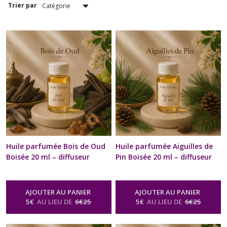
Trier par
Huile parfumée Bois de Oud
Huile parfumée Aiguilles de
Boisée 20 ml – diffuseur
Pin Boisée 20 ml – diffuseur
Ambiance & brûle-parfum |
Ambiance & brûle-parfum |
Concentré Recharge diffuseur
Concentré Recharge diffuseur
voiture | Naturelle &
voiture | Naturelle &
AJOUTER AU PANIER
AJOUTER AU PANIER
artisanale | Bien-être,
artisanale | Bien-être,
5
€
AU LIEU DE
6
€
25
5
€
AU LIEU DE
6
€
25
senteurs & arômes
senteurs & arômes
-
Huile
-
Huile
Parfumée Naturelle Boisée Pour
Parfumée Naturelle Boisée Pour