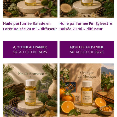
Huile parfumée Balade en
Huile parfumée Pin Sylvestre
Forêt Boisée 20 ml – diffuseur
Boisée 20 ml – diffuseur
Ambiance & brûle-parfum |
Ambiance & brûle-parfum |
Concentré Recharge diffuseur
Concentré Recharge diffuseur
voiture | Naturelle &
voiture | Naturelle &
AJOUTER AU PANIER
AJOUTER AU PANIER
artisanale | Bien-être,
artisanale | Bien-être,
5
€
AU LIEU DE
6
€
25
5
€
AU LIEU DE
6
€
25
senteurs & arômes
senteurs & arômes
-
Huile
-
Huile
Parfumée Naturelle Boisée Pour
Parfumée Naturelle Boisée Pour
Diffuseur & Brûle Parfum
Diffuseur & Brûle Parfum