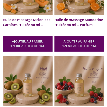
Huile de massage Melon des
Huile de massage Mandarine
Caraïbes Fruitée 50 ml –
Fruitée 50 ml – Parfum
Parfum Naturelle &
Naturelle & artisanale |
artisanale | homme, Femme
homme, Femme & couple |
& couple | Relaxation,
Relaxation, aromathérapie,
AJOUTER AU PANIER
AJOUTER AU PANIER
aromathérapie, corporelle,
corporelle, détente, bien-être
12
€
80
AU LIEU DE
16
€
12
€
80
AU LIEU DE
16
€
détente, bien-être sensuelle
sensuelle & érotique Cadeau
& érotique Cadeau
Anniversaire Mariage Noël
Anniversaire Mariage Noël
Fête des Mères
-
Huile De
Massage Corporelle Fruitée
Fête des Mères
-
Huile De
Naturelle & Sensuelle
Massage Corporelle Fruitée
Naturelle & Sensuelle