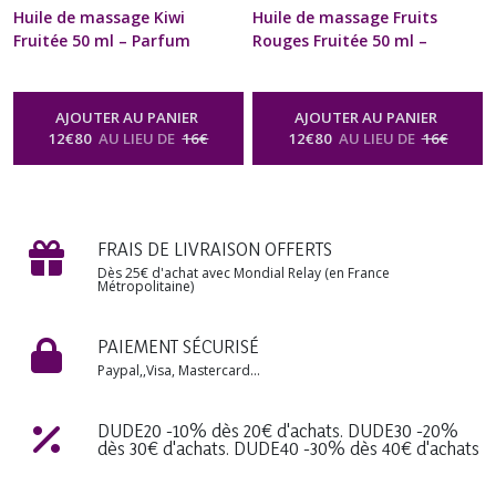
Huile de massage Kiwi
Huile de massage Fruits
Fruitée 50 ml – Parfum
Rouges Fruitée 50 ml –
Naturelle & artisanale |
Parfum Naturelle &
homme, Femme & couple |
artisanale | homme, Femme
Relaxation, aromathérapie,
& couple | Relaxation,
AJOUTER AU PANIER
AJOUTER AU PANIER
corporelle, détente, bien-être
aromathérapie, corporelle,
12
€
80
AU LIEU DE
16
€
12
€
80
AU LIEU DE
16
€
sensuelle & érotique Cadeau
détente, bien-être sensuelle
Anniversaire Mariage Noël
& érotique Cadeau
Fête des Mères
Anniversaire Mariage Noël
-
Huile De
Massage Corporelle Fruitée
Fête des Mères
-
Huile De
Naturelle & Sensuelle
FRAIS DE LIVRAISON OFFERTS
Massage Corporelle Fruitée
Naturelle & Sensuelle
Dès 25€ d'achat avec Mondial Relay (en France
Métropolitaine)
PAIEMENT SÉCURISÉ
Paypal,,Visa, Mastercard...
DUDE20 -10% dès 20€ d'achats. DUDE30 -20%
dès 30€ d'achats. DUDE40 -30% dès 40€ d'achats