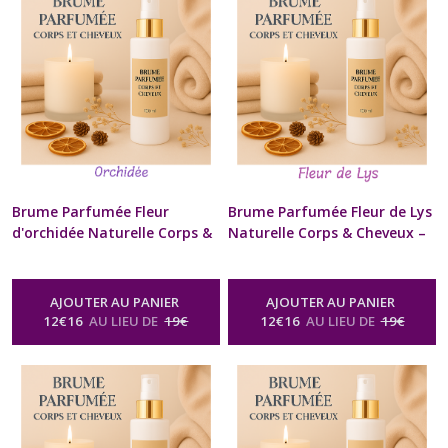
Brume Parfumée Fleur
Brume Parfumée Fleur de Lys
d'orchidée Naturelle Corps &
Naturelle Corps & Cheveux –
Cheveux – Floral – 100 ml –
Floral – 100 ml – Artisanale –
Artisanale – Spray &
Spray & Diffuseur – Homme &
Diffuseur – Homme & Femme
Femme – Bien-être &
AJOUTER AU PANIER
AJOUTER AU PANIER
– Bien-être & Relaxation –
Relaxation – Cadeau
12
€
16
AU LIEU DE
19
€
12
€
16
AU LIEU DE
19
€
Cadeau Anniversaire,
Anniversaire, Mariage, Fête
Mariage, Fête des Mères,
des Mères, Noël
-
Brume
Parfumée Corps & Cheveux Spray
Noël
-
Brume Parfumée Corps &
Naturel Senteur Fleurie
Cheveux Spray Naturel Senteur
Fleurie