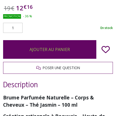
€
16
12
19
€
-
36
%
PROMOTION
En stock
AJOUTER AU PANIER
POSER UNE QUESTION
Description
Brume Parfumée Naturelle – Corps &
Cheveux – Thé Jasmin – 100 ml