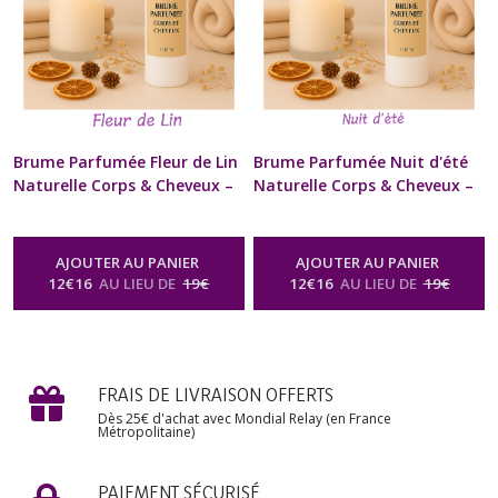
Brume Parfumée Fleur de Lin
Brume Parfumée Nuit d'été
Naturelle Corps & Cheveux –
Naturelle Corps & Cheveux –
Floral – 100 ml – Artisanale –
Floral – 100 ml – Artisanale –
Spray & Diffuseur – Homme &
Spray & Diffuseur – Homme &
Femme – Bien-être &
Femme – Bien-être &
AJOUTER AU PANIER
AJOUTER AU PANIER
Relaxation – Cadeau
Relaxation – Cadeau
12
€
16
AU LIEU DE
19
€
12
€
16
AU LIEU DE
19
€
Anniversaire, Mariage, Fête
Anniversaire, Mariage, Fête
des Mères, Noël
des Mères, Noël
-
Brume
-
Brume
Parfumée Corps & Cheveux Spray
Parfumée Corps & Cheveux Spray
Naturel Senteur Fleurie
Naturel Senteur Fleurie
FRAIS DE LIVRAISON OFFERTS
Dès 25€ d'achat avec Mondial Relay (en France
Métropolitaine)
PAIEMENT SÉCURISÉ