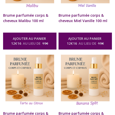
Brume parfumée corps &
Brume parfumée corps &
cheveux Malibu 100 ml
cheveux Miel Vanille 100 ml
Naturel Artisanal Gourmand
Naturel Artisanal Gourmand
Spray Diffuseur Vaporisateur
Spray Diffuseur Vaporisateur
Relaxation Bien-être
Relaxation Bien-être
AJOUTER AU PANIER
AJOUTER AU PANIER
Aromathérapie Soin Beauté
Aromathérapie Soin Beauté
12
€
16
AU LIEU DE
19
€
12
€
16
AU LIEU DE
19
€
Homme Femme Cadeau
Homme Femme Cadeau
Anniversaire Mariage Fête
Anniversaire Mariage Fête
des Mères, Noël
des Mères, Noël
-
Brume
-
Brume
Parfumée Corps & Cheveux Spray
Parfumée Corps & Cheveux Spray
Naturel Senteur Gourmande
Naturel Senteur Gourmande
Brume parfumée corps &
Brume parfumée corps &