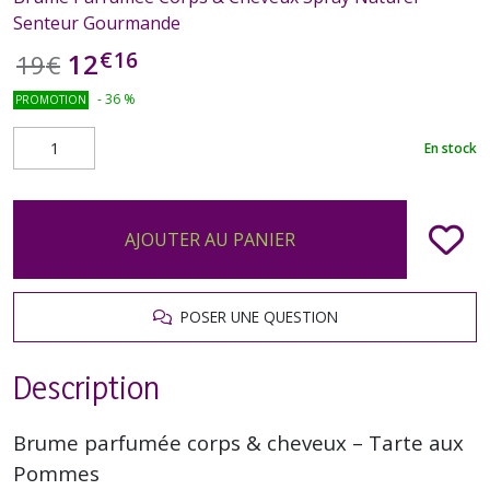
Senteur Gourmande
€
16
12
19
€
-
36
%
PROMOTION
En stock
AJOUTER AU PANIER
POSER UNE QUESTION
Description
Brume parfumée corps & cheveux – Tarte aux
Pommes