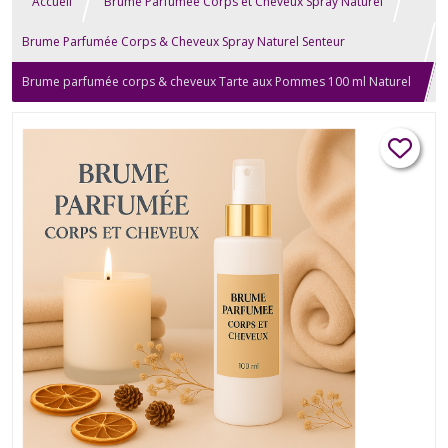
Accueil
Brume Parfumée Corps et Cheveux Spray Naturel
Brume Parfumée Corps & Cheveux Spray Naturel Senteur
Gourmande
Brume parfumée corps & cheveux Tarte aux Pommes 100 ml Naturel
Artisanal Gourmand Spray Diffuseur Vaporisateur Relaxation Bien-
être Aromathérapie Soin Beauté Homme Femme Cadeau
Anniversaire Mariage Fête des Mères, Noël