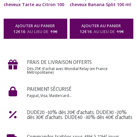
cheveux Tarte au Citron 100
cheveux Banana Split 100 ml
ml Naturel Artisanal
Naturel Artisanal Gourmand
Gourmand Spray Diffuseur
Spray Diffuseur Vaporisateur
Vaporisateur Relaxation
Relaxation Bien-être
AJOUTER AU PANIER
AJOUTER AU PANIER
Bien-être Aromathérapie
Aromathérapie Soin Beauté
12
€
16
AU LIEU DE
19
€
12
€
16
AU LIEU DE
19
€
Soin Beauté Homme Femme
Homme Femme Cadeau
Cadeau Anniversaire Mariage
Anniversaire Mariage Fête
Fête des Mères, Noël
des Mères, Noël
-
Brume
-
Brume
Parfumée Corps & Cheveux Spray
Parfumée Corps & Cheveux Spray
Naturel Senteur Gourmande
Naturel Senteur Gourmande
FRAIS DE LIVRAISON OFFERTS
Dès 25€ d'achat avec Mondial Relay (en France
Métropolitaine)
PAIEMENT SÉCURISÉ
Paypal,,Visa, Mastercard...
DUDE20 -10% dès 20€ d'achats. DUDE30 -20%
dès 30€ d'achats. DUDE40 -30% dès 40€ d'achats
Commandes traitées sous 48H à 72H( jours