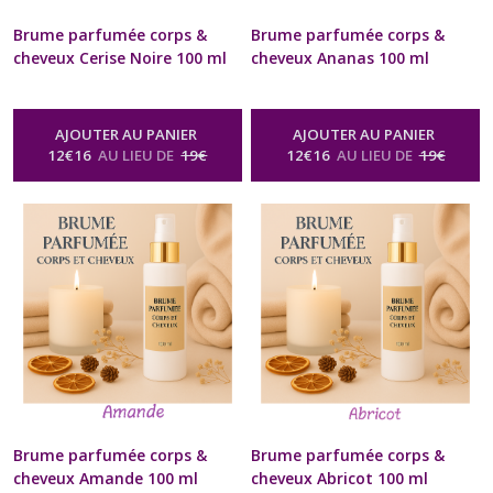
Brume parfumée corps &
Brume parfumée corps &
cheveux Cerise Noire 100 ml
cheveux Ananas 100 ml
Naturel Artisanal Fruité
Naturel Artisanal Fruité
Spray Diffuseur Vaporisateur
Spray Diffuseur Vaporisateur
Relaxation Bien-être
Relaxation Bien-être
AJOUTER AU PANIER
AJOUTER AU PANIER
Aromathérapie Soin Beauté
Aromathérapie Soin Beauté
12
€
16
AU LIEU DE
19
€
12
€
16
AU LIEU DE
19
€
Homme Femme Cadeau
Homme Femme Cadeau
Anniversaire Mariage Fête
Anniversaire Mariage Fête
des Mères, Noël
des Mères, Noël
-
Brume
-
Brume
Parfumée Corps & Cheveux Spray
Parfumée Corps & Cheveux Spray
Naturel Senteur Fruitée
Naturel Senteur Fruitée
Brume parfumée corps &
Brume parfumée corps &
cheveux Amande 100 ml
cheveux Abricot 100 ml