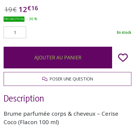
€
16
12
19
€
-
36
%
PROMOTION
En stock
AJOUTER AU PANIER
POSER UNE QUESTION
Description
Brume parfumée corps & cheveux – Cerise
Coco (Flacon 100 ml)