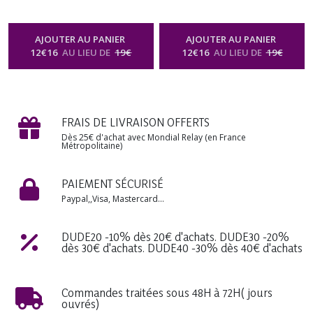
Naturel Artisanal Fruité
Naturel Artisanal Fruité
Spray Diffuseur Vaporisateur
Spray Diffuseur Vaporisateur
Relaxation Bien-être
Relaxation Bien-être
AJOUTER AU PANIER
AJOUTER AU PANIER
Aromathérapie Soin Beauté
Aromathérapie Soin Beauté
12
€
16
AU LIEU DE
19
€
12
€
16
AU LIEU DE
19
€
Homme Femme Cadeau
Homme Femme Cadeau
Anniversaire Mariage Fête
Anniversaire Mariage Fête
des Mères, Noël
des Mères, Noël
-
Brume
-
Brume
Parfumée Corps & Cheveux Spray
Parfumée Corps & Cheveux Spray
Naturel Senteur Fruitée
Naturel Senteur Fruitée
FRAIS DE LIVRAISON OFFERTS
Dès 25€ d'achat avec Mondial Relay (en France
Métropolitaine)
PAIEMENT SÉCURISÉ
Paypal,,Visa, Mastercard...
DUDE20 -10% dès 20€ d'achats. DUDE30 -20%
dès 30€ d'achats. DUDE40 -30% dès 40€ d'achats
Commandes traitées sous 48H à 72H( jours
ouvrés)