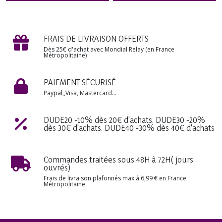
des Mères Noël format Poche
des Mères Noël format Poche
sac à Main
sac à Main
-
Huile Parfumée
-
Huile Parfumée
Corporelle Naturelle Senteur Fruitée
Corporelle Naturelle Senteur Fruitée
FRAIS DE LIVRAISON OFFERTS
Dès 25€ d'achat avec Mondial Relay (en France
Métropolitaine)
PAIEMENT SÉCURISÉ
Paypal,,Visa, Mastercard...
DUDE20 -10% dès 20€ d'achats. DUDE30 -20%
dès 30€ d'achats. DUDE40 -30% dès 40€ d'achats
Commandes traitées sous 48H à 72H( jours
ouvrés)
Frais de livraison plafonnés max à 6,99 € en France
Métropolitaine