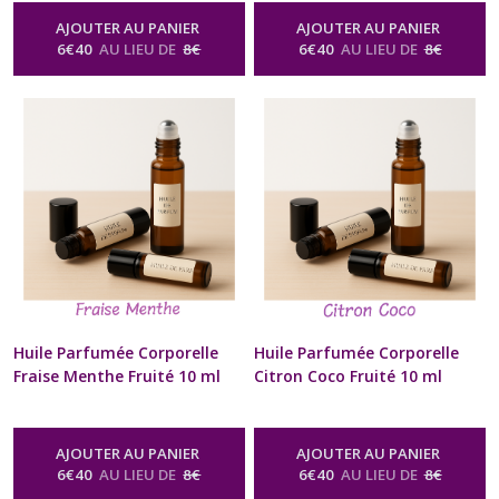
Poignets Cadeau Beauté bien
Poignets Cadeau Beauté bien
AJOUTER AU PANIER
AJOUTER AU PANIER
être Homme Femme St-
être Homme Femme St-
6
€
40
AU LIEU DE
8
€
6
€
40
AU LIEU DE
8
€
Valentin Anniversaire Fête
Valentin Anniversaire Fête
des Mères Noël format sac à
des Mères Noël format sac à
Main
Main
-
Huile Parfumée Corporelle
-
Huile Parfumée Corporelle
Naturelle Senteur Fruitée
Naturelle Senteur Fruitée
Huile Parfumée Corporelle
Huile Parfumée Corporelle
Fraise Menthe Fruité 10 ml
Citron Coco Fruité 10 ml
Diffuseur à billes Naturel
Diffuseur à billes Naturel
Artisanal Pour Cou et
Artisanal Pour Cou et
Poignets Cadeau Beauté bien
Poignets Cadeau Beauté bien
AJOUTER AU PANIER
AJOUTER AU PANIER
être Homme Femme St-
être Homme Femme St-
6
€
40
AU LIEU DE
8
€
6
€
40
AU LIEU DE
8
€
Valentin Anniversaire Fête
Valentin Anniversaire Fête