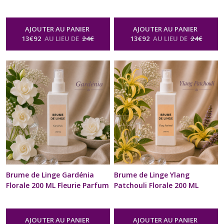
Textile & Diffuseur Voiture
Textile & Diffuseur Voiture
Naturel Vaporisateur Spray
Naturel Vaporisateur Spray
Ambiance Maison intérieur
Ambiance Maison intérieur
AJOUTER AU PANIER
AJOUTER AU PANIER
Chambre Oreiller
Chambre Oreiller
13
€
92
AU LIEU DE
24
€
13
€
92
AU LIEU DE
24
€
Désodorisant Artisanale
Désodorisant Artisanale
Cadeau Anniversaire St
Cadeau Anniversaire St
Valentin Mariage Fête des
Valentin Mariage Fête des
Mères Noël
Mères Noël
-
Brume De Linge
-
Brume De Linge
Parfum Textile & Voiture Senteur
Parfum Textile & Voiture Senteur
Florale
Florale
Brume de Linge Gardénia
Brume de Linge Ylang
Florale 200 ML Fleurie Parfum
Patchouli Florale 200 ML
Textile & Diffuseur Voiture
Fleurie Parfum Textile &
Naturel Vaporisateur Spray
Diffuseur Voiture Naturel
Ambiance Maison intérieur
Vaporisateur Spray
AJOUTER AU PANIER
AJOUTER AU PANIER