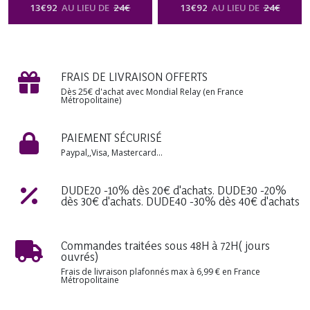
Chambre Oreiller
Ambiance Maison intérieur
13
€
92
AU LIEU DE
24
€
13
€
92
AU LIEU DE
24
€
Désodorisant Artisanale
Chambre Oreiller
Cadeau Anniversaire St
Désodorisant Artisanale
Valentin Mariage Fête des
Cadeau Anniversaire St
Mères Noël
Valentin Mariage Fête des
-
Brume De Linge
FRAIS DE LIVRAISON OFFERTS
Parfum Textile & Voiture Senteur
Mères Noël
-
Brume De Linge
Florale
Parfum Textile & Voiture Senteur
Dès 25€ d'achat avec Mondial Relay (en France
Métropolitaine)
Florale
PAIEMENT SÉCURISÉ
Paypal,,Visa, Mastercard...
DUDE20 -10% dès 20€ d'achats. DUDE30 -20%
dès 30€ d'achats. DUDE40 -30% dès 40€ d'achats
Commandes traitées sous 48H à 72H( jours
ouvrés)
Frais de livraison plafonnés max à 6,99 € en France
Métropolitaine