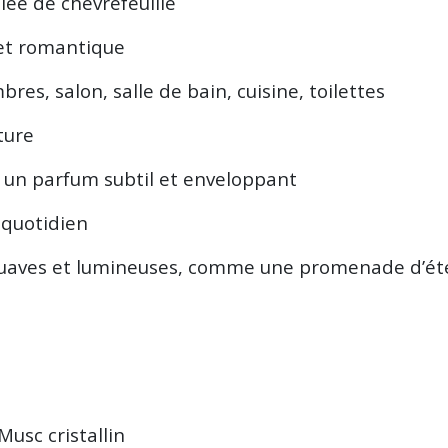
lée de chèvrefeuille
et romantique
res, salon, salle de bain, cuisine, toilettes
ture
t un parfum subtil et enveloppant
 quotidien
s suaves et lumineuses, comme une promenade d’été
Musc cristallin