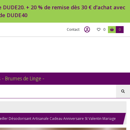
ode DUDE20. + 20 % de remise dès 30 € d'achat avec
code DUDE40
Contact
0
0
 - Brumes de Linge -
iller Désodorisant Artisanale Cadeau Anniversaire St Valentin Mariage