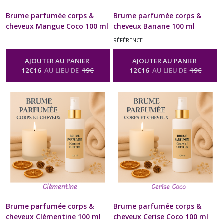
Brume parfumée corps &
Brume parfumée corps &
cheveux Mangue Coco 100 ml
cheveux Banane 100 ml
Naturel Artisanal Fruité
Naturel Artisanal Fruité
RÉFÉRENCE : '
Spray Diffuseur Vaporisateur
Spray Diffuseur Vaporisateur
Relaxation Bien-être
Relaxation Bien-être
AJOUTER AU PANIER
AJOUTER AU PANIER
Aromathérapie Soin Beauté
Aromathérapie Soin Beauté
12
€
16
AU LIEU DE
19
€
12
€
16
AU LIEU DE
19
€
Homme Femme Cadeau
Homme Femme Cadeau
Anniversaire Mariage Fête
Anniversaire Mariage Fête
des Mères, Noël
des Mères, Noël
-
Brume
-
Brume
Parfumée Corps & Cheveux Spray
Parfumée Corps & Cheveux Spray
Naturel Senteur Fruitée
Naturel Senteur Fruitée
Brume parfumée corps &
Brume parfumée corps &
cheveux Clémentine 100 ml
cheveux Cerise Coco 100 ml