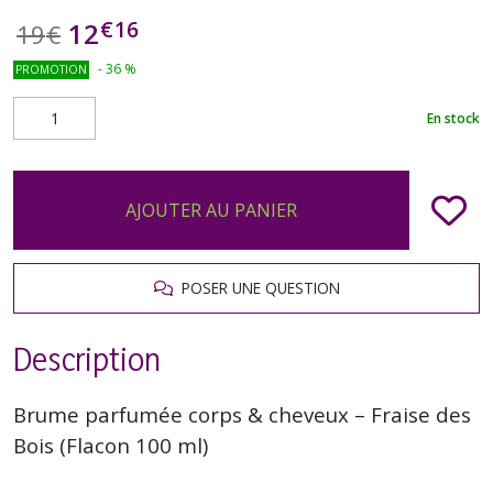
€
16
12
19
€
-
36
%
PROMOTION
En stock
AJOUTER AU PANIER
POSER UNE QUESTION
Description
Brume parfumée corps & cheveux – Fraise des
Bois (Flacon 100 ml)