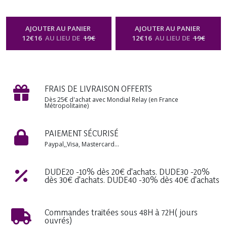
Naturel Artisanal Fruité
Naturel Artisanal Fruité
Spray Diffuseur Vaporisateur
Spray Diffuseur Vaporisateur
Relaxation Bien-être
Relaxation Bien-être
AJOUTER AU PANIER
AJOUTER AU PANIER
Aromathérapie Soin Beauté
Aromathérapie Soin Beauté
12
€
16
AU LIEU DE
19
€
12
€
16
AU LIEU DE
19
€
Homme Femme Cadeau
Homme Femme Cadeau
Anniversaire Mariage Fête
Anniversaire Mariage Fête
des Mères, Noël
des Mères, Noël
-
Brume
-
Brume
Parfumée Corps & Cheveux Spray
Parfumée Corps & Cheveux Spray
Naturel Senteur Fruitée
Naturel Senteur Fruitée
FRAIS DE LIVRAISON OFFERTS
Dès 25€ d'achat avec Mondial Relay (en France
Métropolitaine)
PAIEMENT SÉCURISÉ
Paypal,,Visa, Mastercard...
DUDE20 -10% dès 20€ d'achats. DUDE30 -20%
dès 30€ d'achats. DUDE40 -30% dès 40€ d'achats
Commandes traitées sous 48H à 72H( jours
ouvrés)